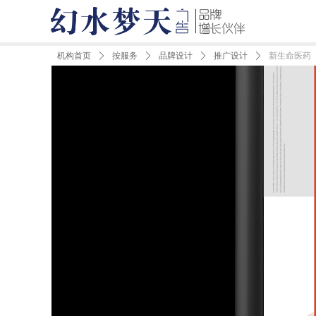
机构首页
ꄲ
按服务
ꄲ
品牌设计
ꄲ
推广设计
ꄲ
新生命医药